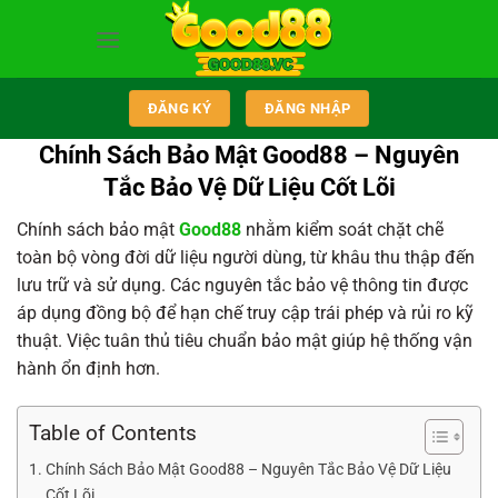
Chuyển
đến
nội
dung
ĐĂNG KÝ
ĐĂNG NHẬP
Chính Sách Bảo Mật Good88 – Nguyên
Tắc Bảo Vệ Dữ Liệu Cốt Lõi
Chính sách bảo mật
Good88
nhằm kiểm soát chặt chẽ
toàn bộ vòng đời dữ liệu người dùng, từ khâu thu thập đến
lưu trữ và sử dụng. Các nguyên tắc bảo vệ thông tin được
áp dụng đồng bộ để hạn chế truy cập trái phép và rủi ro kỹ
thuật. Việc tuân thủ tiêu chuẩn bảo mật giúp hệ thống vận
hành ổn định hơn.
Table of Contents
Chính Sách Bảo Mật Good88 – Nguyên Tắc Bảo Vệ Dữ Liệu
Cốt Lõi