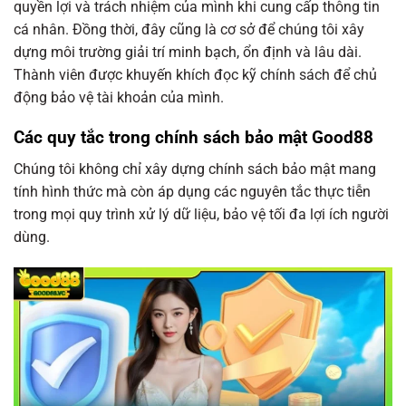
quyền lợi và trách nhiệm của mình khi cung cấp thông tin
cá nhân. Đồng thời, đây cũng là cơ sở để chúng tôi xây
dựng môi trường giải trí minh bạch, ổn định và lâu dài.
Thành viên được khuyến khích đọc kỹ chính sách để chủ
động bảo vệ tài khoản của mình.
Các quy tắc trong chính sách bảo mật Good88
Chúng tôi không chỉ xây dựng chính sách bảo mật mang
tính hình thức mà còn áp dụng các nguyên tắc thực tiễn
trong mọi quy trình xử lý dữ liệu, bảo vệ tối đa lợi ích người
dùng.