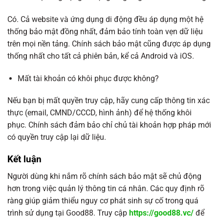
Có. Cả website và ứng dụng di động đều áp dụng một hệ
thống bảo mật đồng nhất, đảm bảo tính toàn vẹn dữ liệu
trên mọi nền tảng. Chính sách bảo mật cũng được áp dụng
thống nhất cho tất cả phiên bản, kể cả Android và iOS.
Mất tài khoản có khôi phục được không?
Nếu bạn bị mất quyền truy cập, hãy cung cấp thông tin xác
thực (email, CMND/CCCD, hình ảnh) để hệ thống khôi
phục. Chính sách đảm bảo chỉ chủ tài khoản hợp pháp mới
có quyền truy cập lại dữ liệu.
Kết luận
Người dùng khi nắm rõ chính sách bảo mật sẽ chủ động
hơn trong việc quản lý thông tin cá nhân. Các quy định rõ
ràng giúp giảm thiểu nguy cơ phát sinh sự cố trong quá
trình sử dụng tại Good88. Truy cập
https://good88.vc/
để