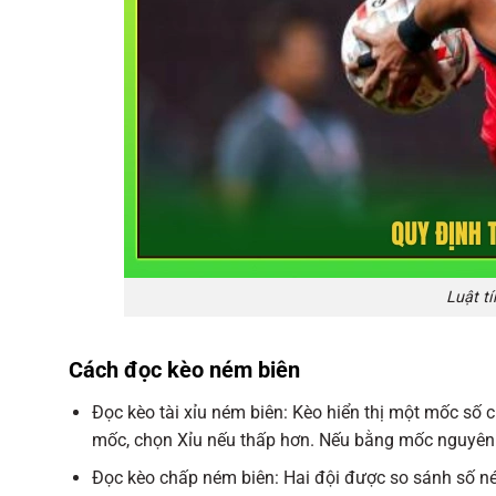
Luật tí
Cách đọc kèo ném biên
Đọc kèo tài xỉu ném biên: Kèo hiển thị một mốc số
mốc, chọn Xỉu nếu thấp hơn. Nếu bằng mốc nguyên 
Đọc kèo chấp ném biên: Hai đội được so sánh số né