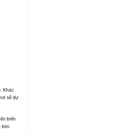
u. Khác
hơi sẽ dự
iễn biến
à kèo