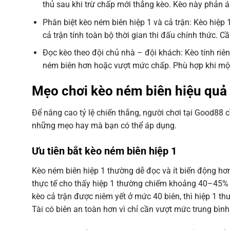
thủ sau khi trừ chấp mới thắng kèo. Kèo này phản án
Phân biệt kèo ném biên hiệp 1 và cả trận: Kèo hiệp
cả trận tính toàn bộ thời gian thi đấu chính thức. 
Đọc kèo theo đội chủ nhà – đội khách: Kèo tính riê
ném biên hơn hoặc vượt mức chấp. Phù hợp khi một 
Mẹo chơi kèo ném biên hiệu quả
Để nâng cao tỷ lệ chiến thắng, người chơi tại Good88 cầ
những mẹo hay mà bạn có thể áp dụng.
Ưu tiên bắt kèo ném biên hiệp 1
Kèo ném biên hiệp 1 thường dễ đọc và ít biến động hơn 
thực tế cho thấy hiệp 1 thường chiếm khoảng 40–45% tổ
kèo cả trận được niêm yết ở mức 40 biên, thì hiệp 1 t
Tài có biên an toàn hơn vì chỉ cần vượt mức trung bìn