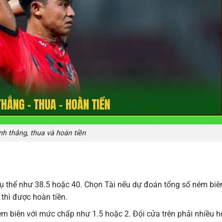
nh thắng, thua và hoàn tiền
 cụ thể như 38.5 hoặc 40. Chọn Tài nếu dự đoán tổng số ném biê
thì được hoàn tiền.
m biên với mức chấp như 1.5 hoặc 2. Đội cửa trên phải nhiều h