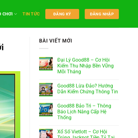
Ò CHƠI
TIN TỨC
ĐĂNG KÝ
ĐĂNG NHẬP
BÀI VIẾT MỚI
i
Đại Lý Good88 – Cơ Hội
Kiếm Thu Nhập Bền Vững
Mỗi Tháng
Good88 Lừa Đảo? Hướng
Dẫn Kiểm Chứng Thông Tin
Good88 Bảo Trì – Thông
Báo Lịch Nâng Cấp Hệ
Thống
Xổ Số Vietlott – Cơ Hội
Trúng Jackpot Tiền Tỷ Tại