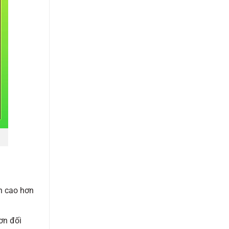
n cao hơn
ơn đối