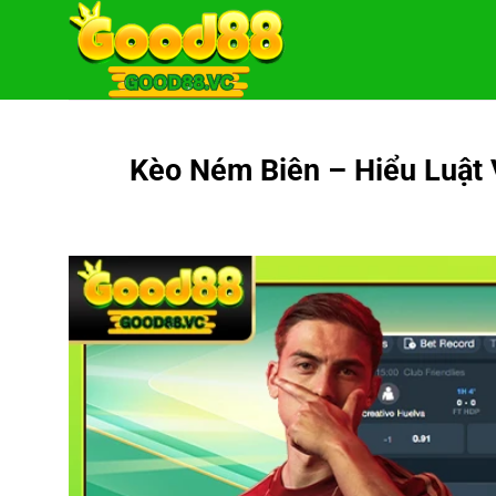
Chuyển
đến
nội
dung
Kèo Ném Biên – Hiểu Luật