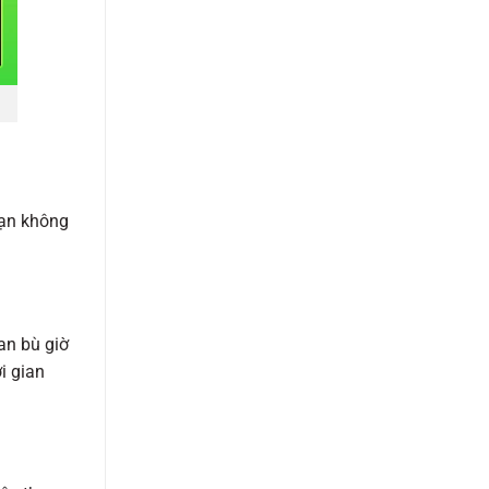
bạn không
an bù giờ
i gian